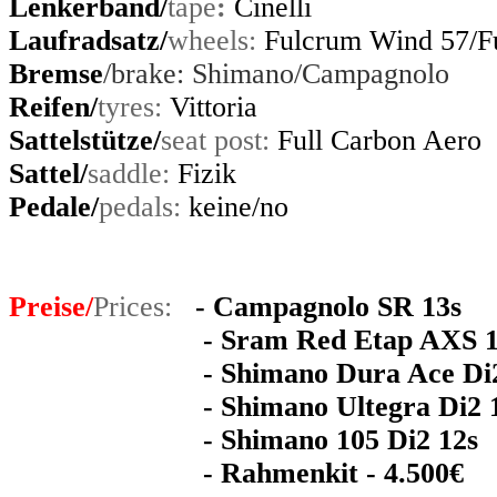
Lenkerband/
tape
:
Cinelli
Laufradsatz/
wheels
:
Fulcrum Wind 57/Fu
Bremse
/brake: Shimano/Campagnolo
Reifen/
tyres:
Vittoria
Sattelstütze/
seat post:
Full Carbon Aero
Sattel
/
saddle
:
Fizik
Pedale/
pedals:
keine/no
Preis
e
/
Prices:
- Campagnolo SR 13s
- Sram Red Etap AXS 12s 
- Shimano Dura Ace Di2 12s
- Shimano Ultegra Di2 12s
- Shimano 105 Di2 12s 
- Rahmenkit - 4.500€