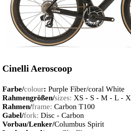
Cinelli Aeroscoop
Farbe/
colour
:
Purple Fiber/coral White
Rahmengrößen/
sizes:
XS - S - M - L - 
Rahmen
/
frame
:
C
arbon T100
Gabel
/
fork
:
Disc
-
Carbo
n
Vorbau
/Lenker/
Columbus Spirit